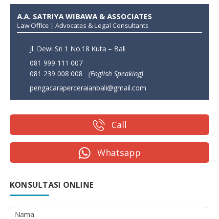
A.A. SATRIYA WIBAWA & ASSOCIATES
Law Office | Advocates & Legal Consultants
Jl. Dewi Sri 1 No.18 Kuta – Bali
081 999 111 007
081 239 008 008
(English Speaking)
pengacaraperceraianbali@gmail.com
Call
Whatsapp
KONSULTASI ONLINE