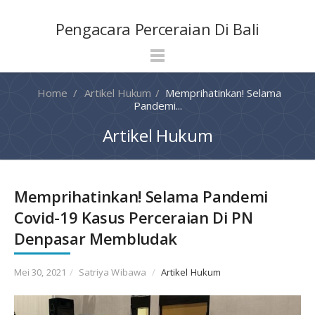
kampung bet
kampungbet
kampungbet
Pengacara Perceraian Di Bali
Home
/
Artikel Hukum
/
Memprihatinkan! Selama
Pandemi...
Artikel Hukum
Memprihatinkan! Selama Pandemi
Covid-19 Kasus Perceraian Di PN
Denpasar Membludak
Mei 30, 2021
/
Satriya Wibawa
/
Artikel Hukum